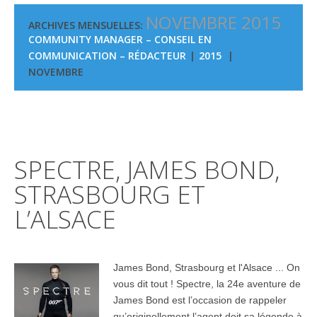
NOVEMBRE 2015
ARCHIVES MENSUELLES:
COMMUNITY MANAGER – CONSEIL EN
COMMUNICATION – RÉDACTEUR
2015
NOVEMBRE
SPECTRE, JAMES BOND,
STRASBOURG ET
L’ALSACE
James Bond, Strasbourg et l'Alsace ... On
vous dit tout ! Spectre, la 24e aventure de
James Bond est l’occasion de rappeler
qu’originellement l’agent doit sa légende à