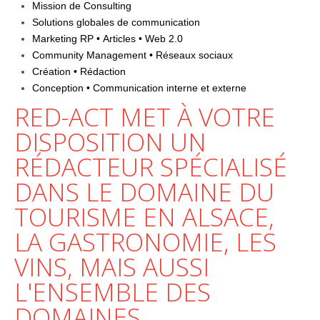
Mission de Consulting
Solutions globales de communication
Marketing RP • Articles • Web 2.0
Community Management • Réseaux sociaux
Création • Rédaction
Conception • Communication interne et externe
RED-ACT MET À VOTRE
DISPOSITION UN
RÉDACTEUR SPÉCIALISÉ
DANS LE DOMAINE DU
TOURISME
EN ALSACE,
LA GASTRONOMIE, LES
VINS, MAIS AUSSI
L'ENSEMBLE DES
DOMAINES